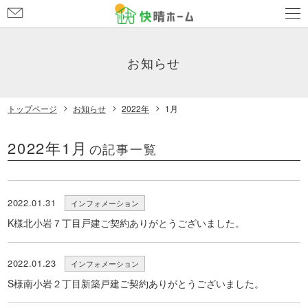
メ
ー
営業時間
10:00～18:00
ル
定休日
火曜日・水曜日
で
お知らせ
info@kaisei-home.co.jp
問
不動産業者様の買取相談はこちら
い
トップページ
お知らせ
2022年
1月
合
わ
2022年1月
せ
の記事一覧
2022.01.31
インフォメーション
K様北小岩７丁目戸建ご契約ありがとうございました。
2022.01.23
インフォメーション
S様南小岩２丁目新築戸建ご契約ありがとうございました。